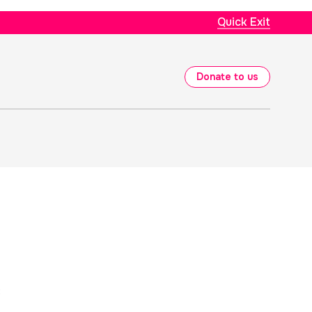
Quick Exit
Donate to us
: