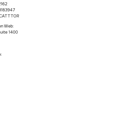
2162
3183947
MCATTTOR
on Web:
 suite 1400
: